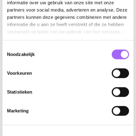
informatie over uw gebruik van onze site met onze
Aantrekkelijk bruto maandsalaris tot 5.500 euro per
partners voor social media, adverteren en analyse. Deze
maand (afhankelijk van jouw ervaring)
partners kunnen deze gegevens combineren met andere
Een bedrijfswagen met tankkaart, ook voor
informatie die u aan ze heeft verstrekt of die ze hebben
privégebruik
verzameld op basis van uw gebruik van hun services.
Maaltijdcheques van 8 euro per werkdag
Ecocheques van 250 euro per jaar
Toestemmingsselectie
Een groepsverzekering waar je op termijn de vruchten
Noodzakelijk
van plukt
Een hospitalisatieverzekering, met de mogelijkheid om
Voorkeuren
je gezin bij aan te sluiten
Flex Income Plan om je pakket op maat samen te
Statistieken
stellen
Marketing
Contactpersoon
Brent Bornauw
Direct via Whatsapp