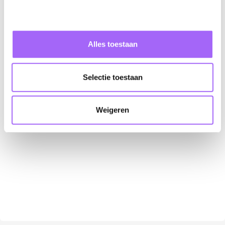
brent@hookd-recruitment.com
+32 494 04 53 52
Alles toestaan
Nu solliciteren
Selectie toestaan
Weigeren