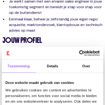
Je werkt samen met een ervaren sales engineer in jouw
toekomstig segment en bereidt je stap voor stap voor
op de buitendienst
Eenmaal klaar, beheer je zelfstandig jouw eigen regio:
acquisitie, marktonderzoek, klantopbouw en technisch
advies op maat
JOUW PROFIEL
Bachelor of master in elektromechanica, elektronica of
automatisering (of gelijkwaardig)
Kennis van industriële automatisering is een pluspunt
Toestemming
Details
Over
Communicatief, klantgericht en resultaatgericht
Tweetalig Nederlands/Frans, goede kennis Engels en/of
Duits
Deze website maakt gebruik van cookies
Organisatorisch sterk, teamspeler met initiatief
We gebruiken cookies om content en advertenties te
personaliseren, om functies voor social media te bieden
WAT MAG JE VERWACHTEN?
en om ons websiteverkeer te analyseren. Ook delen we