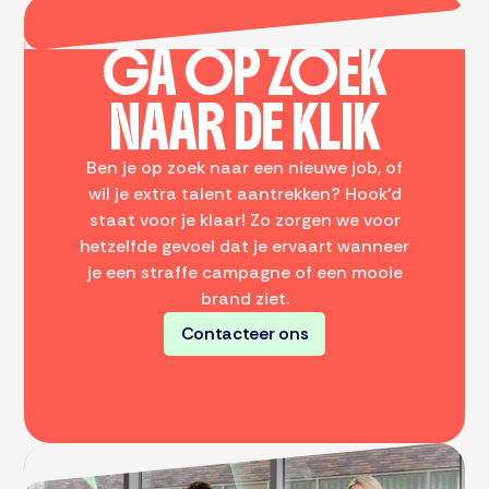
GA OP ZOEK
NAAR DE KLIK
Ben je op zoek naar een nieuwe job, of
wil je extra talent aantrekken? Hook’d
staat voor je klaar! Zo zorgen we voor
hetzelfde gevoel dat je ervaart wanneer
je een straffe campagne of een mooie
brand ziet.
Contacteer ons