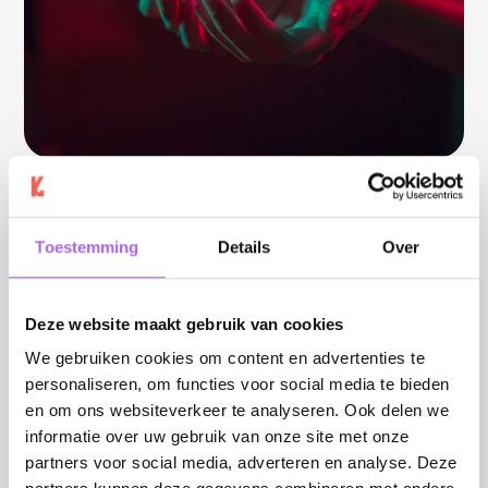
ENHANCING SEO
Toestemming
Details
Over
WITH YOUR CMS
Deze website maakt gebruik van cookies
We gebruiken cookies om content en advertenties te
Search Engine Optimization (SEO) is crucial for
personaliseren, om functies voor social media te bieden
increasing visibility online. Here are some best practices
en om ons websiteverkeer te analyseren. Ook delen we
to follow when using a CMS:
informatie over uw gebruik van onze site met onze
partners voor social media, adverteren en analyse. Deze
Use SEO-Friendly URLs:
Ensure your URLs are