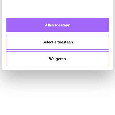
Direct via Whatsapp
ali@hookd-recruitment.com
+32494104400
Alles toestaan
Nu solliciteren
Selectie toestaan
Weigeren