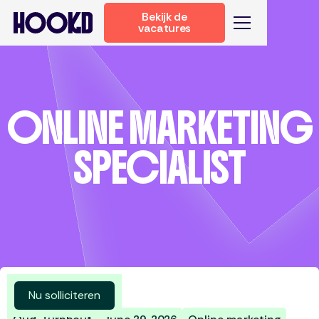
Bekijk de
vacatures
ONLINE MARKETING
SPECIALIST
Meer vacatures
Nu solliciteren