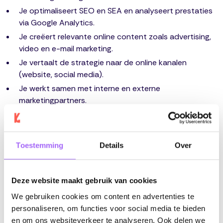
Je optimaliseert SEO en SEA en analyseert prestaties
via Google Analytics.
Je creëert relevante online content zoals advertising,
video en e-mail marketing.
Je vertaalt de strategie naar de online kanalen
(website, social media).
Je werkt samen met interne en externe
marketingpartners.
WAT VERWACHTEN WIJ VAN JOU?
Je hebt een bachelor diploma in online marketing.
Toestemming
Details
Over
Je bent creatief, analytisch en hebt interesse in
technische producten.
Deze website maakt gebruik van cookies
Je bent een teamspeler met een positieve invloed op
de groepssfeer.
We gebruiken cookies om content en advertenties te
personaliseren, om functies voor social media te bieden
WAT BIEDEN WIJ JOU?
en om ons websiteverkeer te analyseren. Ook delen we