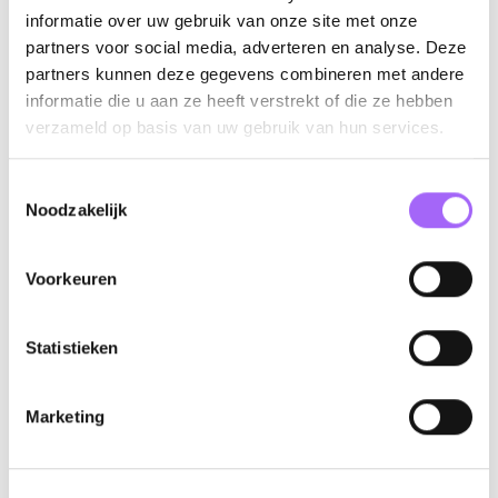
informatie over uw gebruik van onze site met onze
Een zeer mooie maandverloning: €3000 - €4500
partners voor social media, adverteren en analyse. Deze
bruto / maand afhankelijk van jouw kennis en ervaring.
partners kunnen deze gegevens combineren met andere
Een grondige opleiding en doorgroeimogelijkheden via
informatie die u aan ze heeft verstrekt of die ze hebben
externe trainingen.
verzameld op basis van uw gebruik van hun services.
Een ergonomische werkplek in een nieuw bedrijfspand
met een toffe sfeer.
Toestemmingsselectie
Leuke teammomenten en een collegiale werkomgeving.
Noodzakelijk
Uitstekende verloning naar rato van ervaring.
Extralegale voordelen zoals een 13e maand, ADV
Voorkeuren
dagen en maaltijdcheques.
Een groepsbonusregeling.
Statistieken
Hospitalisatieverzekering.
Marketing
Contactpersoon
Ali Golfeshan